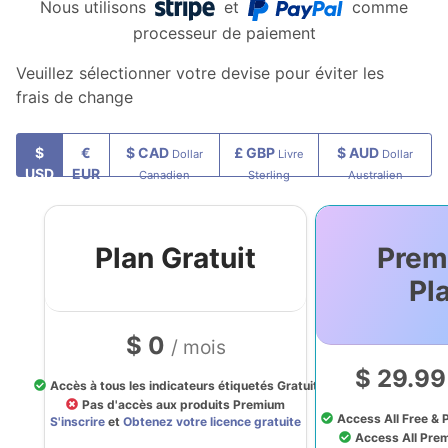
Nous utilisons
et
comme
processeur de paiement
Veuillez sélectionner votre devise pour éviter les
frais de change
$
€
$ CAD
£ GBP
$ AUD
Dollar
Livre
Dollar
USD
EUR
Canadien
Sterling
Australien
Plan Gratuit
Prem
Pl
$ 0
/ mois
$ 29.9
Accès à tous les indicateurs étiquetés Gratuit
Pas d'accès aux produits Premium
Access All Free & 
S'inscrire
et
Obtenez votre licence gratuite
Access All Pre