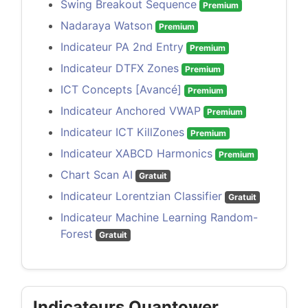
Swing Breakout Sequence
Premium
Nadaraya Watson
Premium
Indicateur PA 2nd Entry
Premium
Indicateur DTFX Zones
Premium
ICT Concepts [Avancé]
Premium
Indicateur Anchored VWAP
Premium
Indicateur ICT KillZones
Premium
Indicateur XABCD Harmonics
Premium
Chart Scan AI
Gratuit
Indicateur Lorentzian Classifier
Gratuit
Indicateur Machine Learning Random-
Forest
Gratuit
Indicateurs Quantower