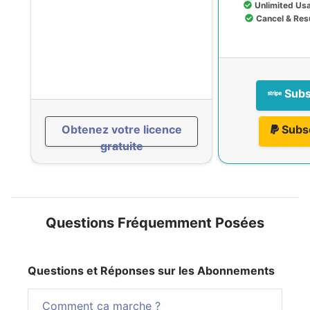
Unlimited Us
Cancel & Re
Subs
Obtenez votre licence
Subs
gratuite
Questions Fréquemment Posées
Questions et Réponses sur les Abonnements
Comment ça marche ?