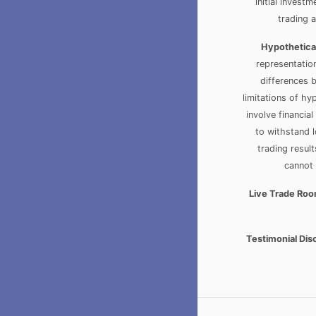
initial invest
trading a
Hypothetica
representation
differences 
limitations of hy
involve financia
to withstand l
trading resul
cannot 
Live Trade Roo
Testimonial Dis