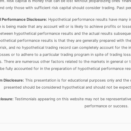
ment. Risk capital is money that can be lost without jeopardizing ones’ financ
nd only those with sufficient risk capital should consider trading. Past per
l Performance Disclosure:
Hypothetical performance results have many in
 is being made that any account will or is likely to achieve profits or loss
between hypothetical performance results and the actual results subsequen
pothetical performance results is that they are generally prepared with the
l risk, and no hypothetical trading record can completely account for the imp
osses or to adhere to a particular trading program in spite of trading loss
ts. There are numerous other factors related to the markets in general or
be fully accounted for in the preparation of hypothetical performance resu
m Disclosure:
This presentation is for educational purposes only and the 
presented should be considered hypothetical and should not be expected
closure:
Testimonials appearing on this website may not be representative 
performance or success.