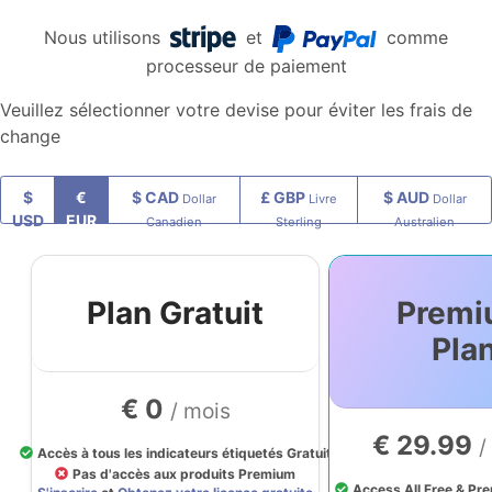
Nous utilisons
et
comme
processeur de paiement
Veuillez sélectionner votre devise pour éviter les frais de
change
$
€
$ CAD
£ GBP
$ AUD
Dollar
Livre
Dollar
USD
EUR
Canadien
Sterling
Australien
Plan Gratuit
Prem
Pla
€ 0
/ mois
€ 29.99
/
Accès à tous les indicateurs étiquetés Gratuit
Pas d'accès aux produits Premium
Access All Free & Pr