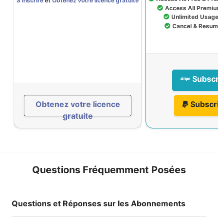
S'inscrire
et
Obtenez votre licence gratuite
Access All Premiu
Unlimited Usage
Cancel & Resum
Subscr
Obtenez votre licence
Subscr
gratuite
Questions Fréquemment Posées
Questions et Réponses sur les Abonnements